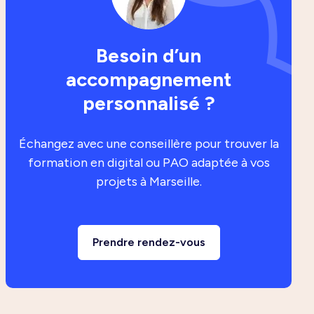
Besoin d’un
accompagnement
personnalisé ?
Échangez avec une conseillère pour trouver la
formation en digital ou PAO adaptée à vos
projets à Marseille.
Prendre rendez-vous