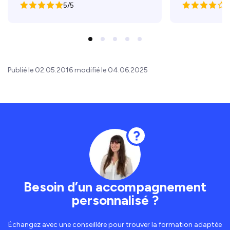
5/5
4
Publié le 02.05.2016 modifié le 04.06.2025
Besoin d’un accompagnement
personnalisé ?
Échangez avec une conseillère pour trouver la formation adaptée